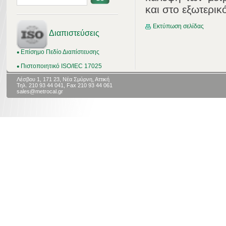
και στο εξωτερικ
Εκτύπωση σελίδας
Διαπιστεύσεις
Επίσημο Πεδίο Διαπίστευσης
Πιστοποιητικό ISO/IEC 17025
Λέσβου 1, 171 23, Νέα Σμύρνη, Αττική
Τηλ. 210 93 44 041, Fax 210 93 44 061
sales@metrocal.gr