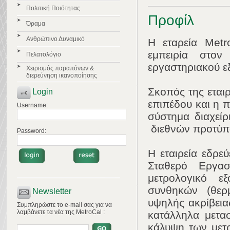
Πολιτική Ποιότητας
Προφίλ
Όραμα
Ανθρώπινο Δυναμικό
Η εταρεία Metr
εμπειρία στον
Πελατολόγιο
εργαστηριακού ε
Χειρισμός παραπόνων &
διερεύνηση ικανοποίησης
Σκοπός της εται
Login
επιπέδου και η 
Username:
σύστημα διαχείρ
διεθνών προτύπ
Password:
Η εταιρεία εδρε
Σταθερό Εργα
μετρολογικό ε
συνθηκών (θερμ
Newsletter
υψηλής ακρίβεια
Συμπληρώστε το e-mail σας για να
λαμβάνετε τα νέα της MetroCal :
κατάλληλα μετα
κάλυψη των μετ