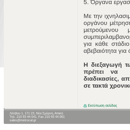
5. Όργανα εργασί
Με την ιχνηλασιμ
οργάνου μέτρηση
μετρούμενου 
συμπεριλαμβανο
για κάθε στάδιο
αβεβαιότητα για 
H διεξαγωγή τ
πρέπει να γί
διαδικασίες, απ
σε τακτά χρονικ
Εκτύπωση σελίδας
Λέσβου 1, 171 23, Νέα Σμύρνη, Αττική
Τηλ. 210 93 44 041, Fax 210 93 44 061
sales@metrocal.gr